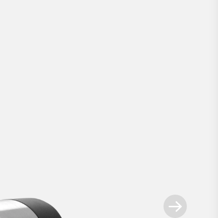
Smart Lock Pro
.
lways ahead. Unser innovativstes Smart Lo