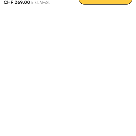
CHF 269.00
inkl. MwSt
Maximaler Komfort.
Einfach
nachrüstbar.