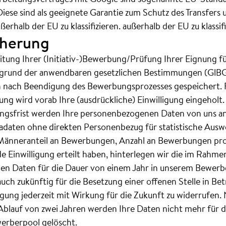
 Diese sind als geeignete Garantie zum Schutz des Transfers
halb der EU zu klassifizieren. außerhalb der EU zu klassifi
cherung
itung Ihrer (Initiativ-)Bewerbung/Prüfung Ihrer Eignung fü
ufgrund der anwendbaren gesetzlichen Bestimmungen (GlBG,
nach Beendigung des Bewerbungsprozesses gespeichert. Für
ng wird vorab Ihre (ausdrückliche) Einwilligung eingeholt.
gsfrist werden Ihre personenbezogenen Daten von uns an
adaten ohne direkten Personenbezug für statistische Aus
 Männeranteil an Bewerbungen, Anzahl an Bewerbungen pro 
e Einwilligung erteilt haben, hinterlegen wir die im Rah
 Daten für die Dauer von einem Jahr in unserem Bewerbe
 auch zukünftig für die Besetzung einer offenen Stelle in Be
ligung jederzeit mit Wirkung für die Zukunft zu widerrufen
 Ablauf von zwei Jahren werden Ihre Daten nicht mehr für
erberpool gelöscht.