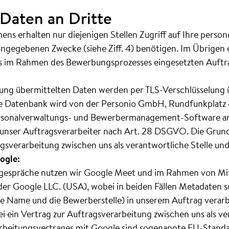
Daten an Dritte
ns erhalten nur diejenigen Stellen Zugriff auf Ihre pers
 angegebenen Zwecke (siehe Ziff. 4) benötigen. Im Übrigen 
s im Rahmen des Bewerbungsprozesses eingesetzten Auftra
ng übermittelten Daten werden per TLS-Verschlüsselung ü
se Datenbank wird von der Personio GmbH, Rundfunkplatz
rsonalverwaltungs- und Bewerbermanagement-Software anb
unser Auftragsverarbeiter nach Art. 28 DSGVO. Die Grundla
agsverarbeitung zwischen uns als verantwortliche Stelle un
ogle:
sgespräche nutzen wir Google Meet und im Rahmen von Mit
r Google LLC. (USA), wobei in beiden Fällen Metadaten 
 Name und die Bewerberstelle) in unserem Auftrag verarb
bei ein Vertrag zur Auftragsverarbeitung zwischen uns als v
arbeitungsvertrages mit Google sind sogenannte EU-Standa