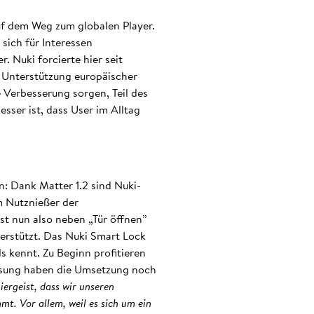
uf dem Weg zum globalen Player.
sich für Interessen
 Nuki forcierte hier seit
r Unterstützung europäischer
e Verbesserung sorgen, Teil des
sser ist, dass User im Alltag
n: Dank Matter 1.2 sind Nuki-
m Nutznießer der
st nun also neben „Tür öffnen”
terstützt. Das Nuki Smart Lock
s kennt. Zu Beginn profitieren
msung haben die Umsetzung noch
iergeist, dass wir unseren
t. Vor allem, weil es sich um ein