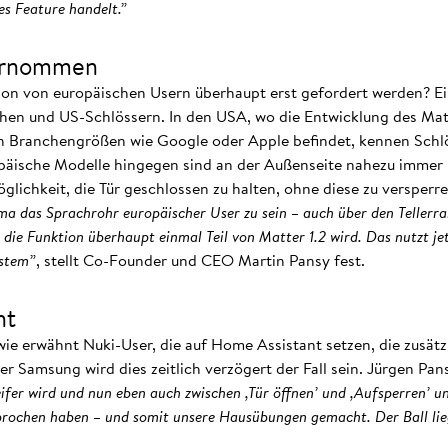
s Feature handelt.”
bernommen
on von europäischen Usern überhaupt erst gefordert werden? Ein
hen und US-Schlössern. In den USA, wo die Entwicklung des Ma
n Branchengrößen wie Google oder Apple befindet, kennen Schlös
päische Modelle hingegen sind an der Außenseite nahezu immer 
öglichkeit, die Tür geschlossen zu halten, ohne diese zu versperr
ma das Sprachrohr europäischer User zu sein – auch über den Tellerra
 die Funktion überhaupt einmal Teil von Matter 1.2 wird. Das nutzt je
stem”
, stellt Co-Founder und CEO Martin Pansy fest.
ht
wie erwähnt Nuki-User, die auf Home Assistant setzen, die zusätz
r Samsung wird dies zeitlich verzögert der Fall sein. Jürgen Pan
fer wird und nun eben auch zwischen ,Tür öffnen’ und ,Aufsperren’ un
prochen haben – und somit unsere Hausübungen gemacht. Der Ball lie