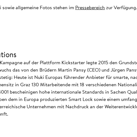
i sowie allgemeine Fotos stehen im
Pressebereich
zur Verfügung
tions
Kampagne auf der Plattform Kickstarter legte 2015 den Grundste
wuchs das von den Brüdern Martin Pansy (CEO) und Jürgen Pansy 
tig: Heute ist Nuki Europas führender Anbieter für smarte, nac
ensitz in Graz 130 Mitarbeitende mit 18 verschiedenen Nationali
 14001 bescheinigen hohe internationale Standards in Sachen Qual
 dem in Europa produzierten Smart Lock sowie einem umfangr
terreichische Unternehmen mit Nachdruck an der Weiterentwicklu
nft.