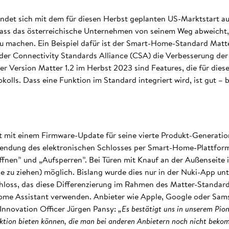
indet sich mit dem für diesen Herbst geplanten US-Marktstart a
dass das österreichische Unternehmen von seinem Weg abweicht, 
u machen. Ein Beispiel dafür ist der Smart-Home-Standard Matter.
 der Connectivity Standards Alliance (CSA) die Verbesserung de
er Version Matter 1.2 im Herbst 2023 sind Features, die für dies
lls. Dass eine Funktion im Standard integriert wird, ist gut – be
t mit einem Firmware-Update für seine vierte Produkt-Generatio
wendung des elektronischen Schlosses per Smart-Home-Plattfor
fnen” und „Aufsperren”. Bei Türen mit Knauf an der Außenseite i
le zu ziehen) möglich. Bislang wurde dies nur in der Nuki-App un
schloss, das diese Differenzierung im Rahmen des Matter-Standard
Home Assistant verwenden. Anbieter wie Apple, Google oder Sa
Innovation Officer Jürgen Pansy:
„Es bestätigt uns in unserem Pion
ktion bieten können, die man bei anderen Anbietern noch nicht bekomm