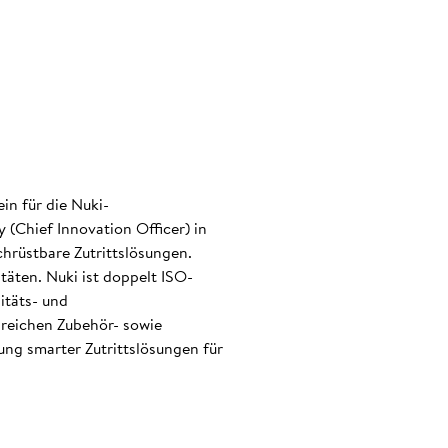
.
in für die Nuki-
(Chief Innovation Officer) in
hrüstbare Zutrittslösungen.
täten. Nuki ist doppelt ISO-
itäts- und
eichen Zubehör- sowie
ng smarter Zutrittslösungen für