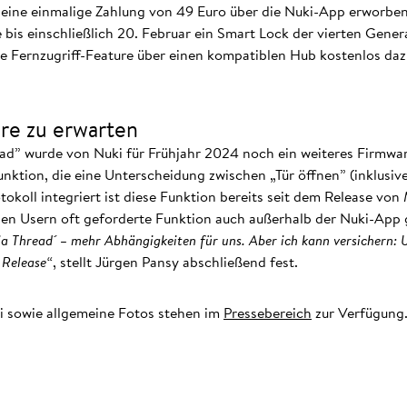
 eine einmalige Zahlung von 49 Euro über die Nuki-App erworben
bis einschließlich 20. Februar ein Smart Lock der vierten Gene
e Fernzugriff-Feature über einen kompatiblen Hub kostenlos daz
re zu erwarten
d” wurde von Nuki für Frühjahr 2024 noch ein weiteres Firmwa
nktion, die eine Unterscheidung zwischen „Tür öffnen” (inklusive
okoll integriert ist diese Funktion bereits seit dem Release von
en Usern oft geforderte Funktion auch außerhalb der Nuki-App
a Thread´ – mehr Abhängigkeiten für uns. Aber ich kann versichern: 
 Release“
, stellt Jürgen Pansy abschließend fest.
i sowie allgemeine Fotos stehen im
Pressebereich
zur Verfügung