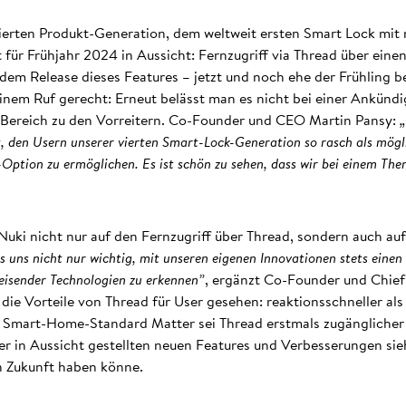
ierten Produkt-Generation, dem weltweit ersten Smart Lock mit 
t für Frühjahr 2024 in Aussicht: Fernzugriff via Thread über ein
dem Release dieses Features – jetzt und noch ehe der Frühling b
inem Ruf gerecht: Erneut belässt man es nicht bei einer Ankündi
ereich zu den Vorreitern. Co-Founder und CEO Martin Pansy:
„
, den Usern unserer vierten Smart-Lock-Generation so rasch als mögl
Option zu ermöglichen. Es ist schön zu sehen, dass wir bei einem The
Nuki nicht nur auf den Fernzugriff über Thread, sondern auch auf
 es uns nicht nur wichtig, mit unseren eigenen Innovationen stets einen
eisender Technologien zu erkennen”
, ergänzt Co-Founder und Chief
ie Vorteile von Thread für User gesehen: reaktionsschneller als 
n Smart-Home-Standard Matter sei Thread erstmals zugänglicher
 in Aussicht gestellten neuen Features und Verbesserungen sieh
n Zukunft haben könne.