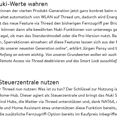
Nuki-Werte wahren
:innen der vierten Produkt-Generation jetzt ganz konkret beim 
altet automatisch von WLAN auf Thread um, dadurch wird Energ
zt das neue Feature via Thread den bisherigen Fernzugriff per Br
” können dann alle bewährten Nuki-Funktionen von unterwegs g
gal, ob man das Standardmodell oder die Pro-Version nutzt. Bat
 Sperraktionen einsehen: all diese Features lassen sich aus der 
ocks unserer neuesten Generation online“
, erklärt Jürgen Pansy und 
Anfang an extrem wichtig. Von unseren Grundwerten wollen wir auch 
Remote Access via Thread deaktivieren und das Smart Lock ausschließl
Steuerzentrale nutzen
r Thread nun nutzen: Was ist zu tun? Der Schlüssel zur Nutzung i
me-Hub. Dieser agiert als Steuerzentrale und bringt das Nuki S
sind Hubs, die Matter via Thread unterstützen und, dank NAT64,
le und Home Assistant etwa unterstützen diese Funktion bereits
ie zusätzliche Fernzugriff-Option bereits im Kaufpreis inbegriff