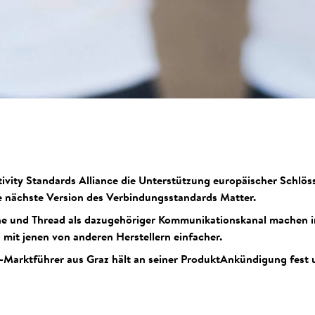
ctivity Standards Alliance die Unterstützung europäischer Schlös
e nächste Version des Verbindungsstandards Matter.
ache und Thread als dazugehöriger Kommunikationskanal machen 
mit jenen von anderen Herstellern einfacher.
Marktführer aus Graz hält an seiner ProduktAnkündigung fest u