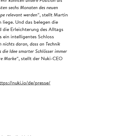
„Wir konnten unsere Position als
sten sechs Monaten des neuen
uppe relevant werden“
, stellt Martin
h liege. Und das belegen die
die Erleichterung des Alltags
 ein intelligentes Schloss
 nichts daran, dass an Technik
ss die Idee smarter Schlösser immer
ere Marke“
, stellt der Nuki-CEO
ttps://nuki.io/de/presse/