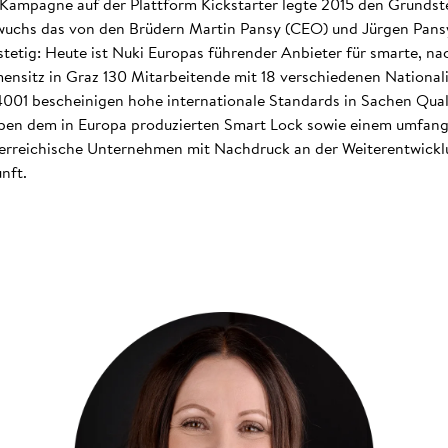
Kampagne auf der Plattform Kickstarter legte 2015 den Grundste
wuchs das von den Brüdern Martin Pansy (CEO) und Jürgen Pansy 
tig: Heute ist Nuki Europas führender Anbieter für smarte, nac
ensitz in Graz 130 Mitarbeitende mit 18 verschiedenen Nationali
 14001 bescheinigen hohe internationale Standards in Sachen Qual
 dem in Europa produzierten Smart Lock sowie einem umfangr
terreichische Unternehmen mit Nachdruck an der Weiterentwicklu
nft.