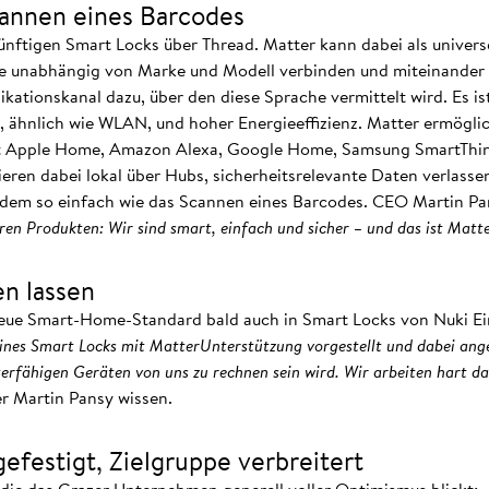
cannen eines Barcodes
künftigen Smart Locks über Thread. Matter kann dabei als univer
e unabhängig von Marke und Modell verbinden und miteinander 
ationskanal dazu, über den diese Sprache vermittelt wird. Es ist
 ähnlich wie WLAN, und hoher Energieeffizienz. Matter ermöglic
it Apple Home, Amazon Alexa, Google Home, Samsung SmartThing
ren dabei lokal über Hubs, sicherheitsrelevante Daten verlasse
udem so einfach wie das Scannen eines Barcodes. CEO Martin Pa
en Produkten: Wir sind smart, einfach und sicher – und das ist Matte
en lassen
 neue Smart-Home-Standard bald auch in Smart Locks von Nuki Ei
ines Smart Locks mit MatterUnterstützung vorgestellt und dabei ange
erfähigen Geräten von uns zu rechnen sein wird. Wir arbeiten hart d
er Martin Pansy wissen.
efestigt, Zielgruppe verbreitert