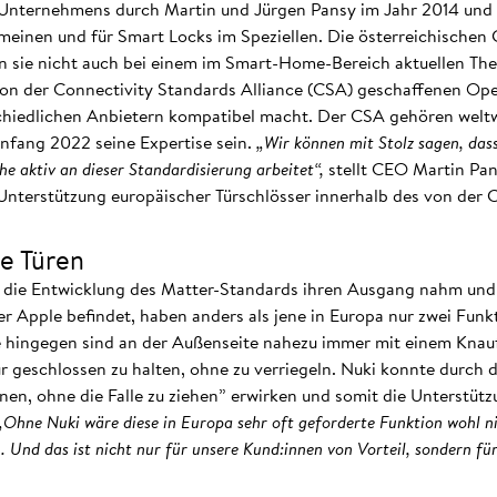
s Unternehmens durch Martin und Jürgen Pansy im Jahr 2014 und 
einen und für Smart Locks im Speziellen. Die österreichischen
n sie nicht auch bei einem im Smart-Home-Bereich aktuellen Them
von der Connectivity Standards Alliance (CSA) geschaffenen Op
hiedlichen Anbietern kompatibel macht. Der CSA gehören weltwe
Anfang 2022 seine Expertise sein.
„Wir können mit Stolz sagen, das
e aktiv an dieser Standardisierung arbeitet“,
stellt CEO Martin Pan
Unterstützung europäischer Türschlösser innerhalb des von der
e Türen
 die Entwicklung des Matter-Standards ihren Ausgang nahm und 
 Apple befindet, haben anders als jene in Europa nur zwei Funk
e hingegen sind an der Außenseite nahezu immer mit einem Knauf
Tür geschlossen zu halten, ohne zu verriegeln. Nuki konnte durch 
fnen, ohne die Falle zu ziehen” erwirken und somit die Unterstüt
Ohne Nuki wäre diese in Europa sehr oft geforderte Funktion wohl nic
 Und das ist nicht nur für unsere Kund:innen von Vorteil, sondern f