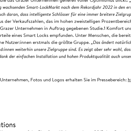
in die das Grazer Unternehmen generell voller Optimismus blickt:
ig wachsenden Smart-LockMarkt nach dem Rekordjahr 2022 in den er
auch daran, dass intelligente Schlösser für eine immer breitere Zielgr
lus der Verkaufszahlen, das im hohen zweistelligen Prozentbereic
 Grazer Unternehmen in Auftrag gegebenen Studie.1 Komfort und 
rteile eines Smart Locks empfunden. Unter Menschen, die bereits
ine Nutzer:innen erstmals die größte Gruppe.
„Das ändert natürlich
d:innen weiterhin unsere Zielgruppe sind. Es zeigt aber sehr wohl, da
dank der einfachen Installation und hohen Produktqualität auch uns
 Unternehmen, Fotos und Logos erhalten Sie im Pressebereich:
h
tions