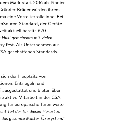
dem Marktstart 2016 als Pionier
 Gründer-Brüder würden ihrem
a eine Vorreiterrolle inne. Bei
enSource-Standard, der Geräte
it aktuell bereits 620
s Nuki gemeinsam mit vielen
sy fest. Als Unternehmen aus
 CSA geschaffenen Standards.
sich der Hauptsitz von
tionen: Entriegeln und
 ausgestattet und bieten über
die aktive Mitarbeit in der CSA
zung für europäische Türen weiter
ht Teil der für diesen Herbst zu
ür das gesamte Matter-Ökosystem.“