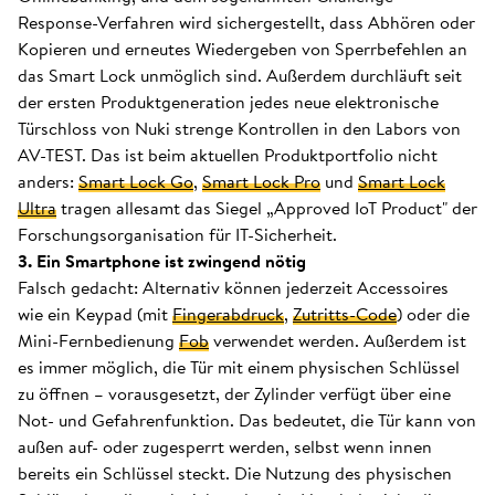
Response-Verfahren wird sichergestellt, dass Abhören oder
Kopieren und erneutes Wiedergeben von Sperrbefehlen an
das Smart Lock unmöglich sind. Außerdem durchläuft seit
der ersten Produktgeneration jedes neue elektronische
Türschloss von Nuki strenge Kontrollen in den Labors von
AV-TEST. Das ist beim aktuellen Produktportfolio nicht
anders:
Smart Lock Go
,
Smart Lock Pro
und
Smart Lock
Ultra
tragen allesamt das Siegel „Approved IoT Product" der
Forschungsorganisation für IT-Sicherheit.
3. Ein Smartphone ist zwingend nötig
Falsch gedacht: Alternativ können jederzeit Accessoires
wie ein Keypad (mit
Fingerabdruck
,
Zutritts-Code
) oder die
Mini-Fernbedienung
Fob
verwendet werden. Außerdem ist
es immer möglich, die Tür mit einem physischen Schlüssel
zu öffnen – vorausgesetzt, der Zylinder verfügt über eine
Not- und Gefahrenfunktion. Das bedeutet, die Tür kann von
außen auf- oder zugesperrt werden, selbst wenn innen
bereits ein Schlüssel steckt. Die Nutzung des physischen