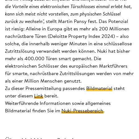
die Vorteile eines elektronischen Türschlosses einmal erlebt hat,
kann sich meist nicht vorstellen, zum physischen Schlüssel
zurück zu wechseln",
stellt Martin Pansy fest. Das Potenzial
ist riesig: Alleine in Europa gibt es mehr als 200 Millionen
nachrüstbare Türen (Deloitte Property Index 2024) – also
solche, die innerhalb weniger Minuten in eine schlüssellose
Zutrittslösung verwandelt werden können. Nuki hat bisher
mehr als 400.000 Türen smart gemacht. Die
elektronischen Schlösser des europäischen Marktführers
für smarte, nachrüstbare Zutrittslösungen werden von mehr
als einer Million Menschen genutzt.
Zu dieser Pressemitteilung passendes
Bildmaterial
steht
unter diesem
Link
bereit.
Weiterführende Informationen sowie allgemeines
Bildmaterial finden Sie im
Nuki-Pressebereich
.