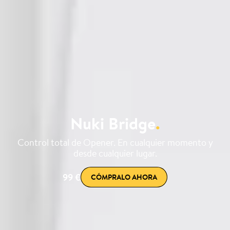
Nuki Bridge
.
Control total de Opener. En cualquier momento y
desde cualquier lugar.
99 €
CÓMPRALO AHORA