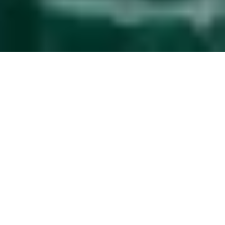
Gestión de huéspedes
automática
La mejora de servicio que hace que gestionar tu
propiedad sea más fácil