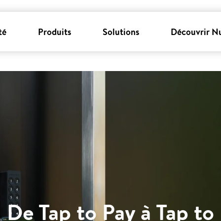
té
Produits
Solutions
Découvrir N
De Tap to Pay à Tap to