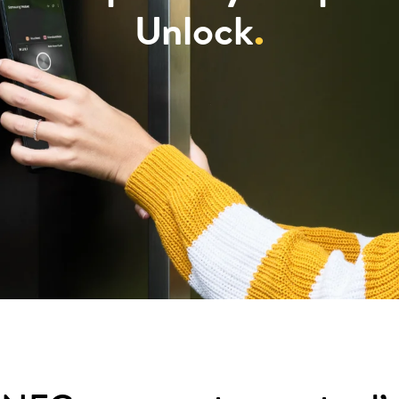
Unlock
.