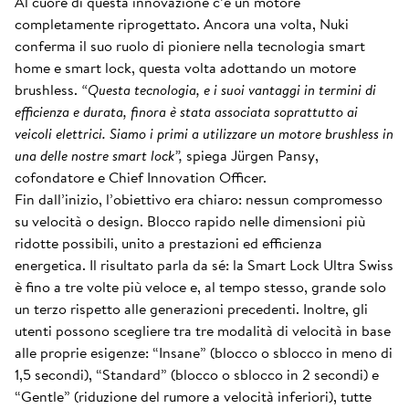
Al cuore di questa innovazione c’è un motore
completamente riprogettato. Ancora una volta, Nuki
conferma il suo ruolo di pioniere nella tecnologia smart
home e smart lock, questa volta adottando un motore
brushless.
“Questa tecnologia, e i suoi vantaggi in termini di
efficienza e durata, finora è stata associata soprattutto ai
veicoli elettrici. Siamo i primi a utilizzare un motore brushless in
una delle nostre smart lock”,
spiega Jürgen Pansy,
cofondatore e Chief Innovation Officer.
Fin dall’inizio, l’obiettivo era chiaro: nessun compromesso
su velocità o design. Blocco rapido nelle dimensioni più
ridotte possibili, unito a prestazioni ed efficienza
energetica. Il risultato parla da sé: la Smart Lock Ultra Swiss
è fino a tre volte più veloce e, al tempo stesso, grande solo
un terzo rispetto alle generazioni precedenti. Inoltre, gli
utenti possono scegliere tra tre modalità di velocità in base
alle proprie esigenze: “Insane” (blocco o sblocco in meno di
1,5 secondi), “Standard” (blocco o sblocco in 2 secondi) e
“Gentle” (riduzione del rumore a velocità inferiori), tutte