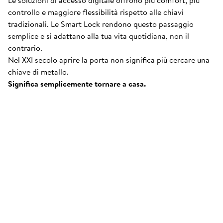
Le soluzioni di accesso digitale offrono più comfort, più
controllo e maggiore flessibilità rispetto alle chiavi
tradizionali. Le Smart Lock rendono questo passaggio
semplice e si adattano alla tua vita quotidiana, non il
contrario.
Nel XXI secolo aprire la porta non significa più cercare una
Come funziona Nuki
.
chiave di metallo.
Scopri i nostri Smart Lock e le nostre soluzioni di
Significa semplicemente tornare a casa.
accesso intelligenti.