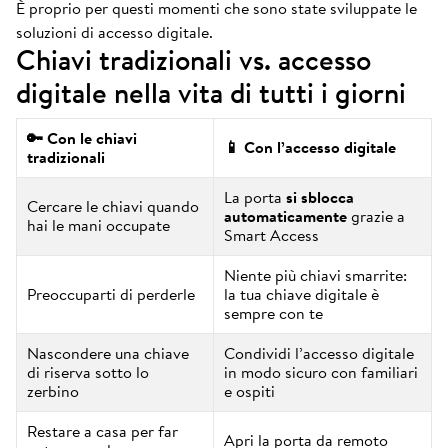
È proprio per questi momenti che sono state sviluppate le
soluzioni di accesso digitale.
Chiavi tradizionali vs. accesso
digitale nella vita di tutti i giorni
🔑 Con le chiavi
📱 Con l’accesso digitale
tradizionali
La porta
si sblocca
Cercare le chiavi quando
automaticamente
grazie a
hai le mani occupate
Smart Access
Niente più chiavi smarrite:
Preoccuparti di perderle
la tua chiave digitale è
sempre con te
Nascondere una chiave
Condividi l’accesso digitale
di riserva sotto lo
in modo sicuro con familiari
zerbino
e ospiti
Restare a casa per far
Apri la porta da remoto