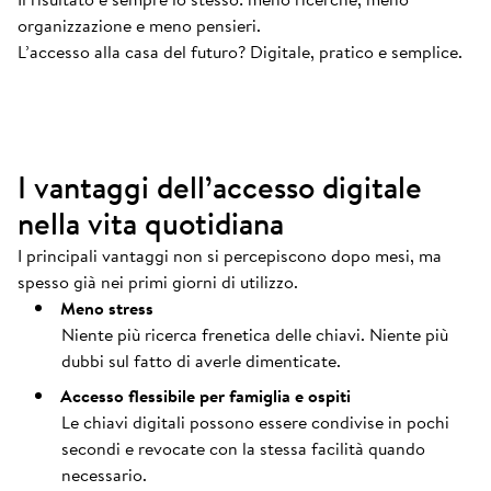
La porta si apre automaticamente
.
organizzazione e meno pensieri.
Tornare a casa dovrebbe essere il più semplice
L’accesso alla casa del futuro? Digitale, pratico e semplice.
possibile.
I vantaggi dell’accesso digitale
nella vita quotidiana
I principali vantaggi non si percepiscono dopo mesi, ma
spesso già nei primi giorni di utilizzo.
Meno stress
Niente più ricerca frenetica delle chiavi. Niente più
dubbi sul fatto di averle dimenticate.
Accesso flessibile per famiglia e ospiti
Le chiavi digitali possono essere condivise in pochi
secondi e revocate con la stessa facilità quando
necessario.