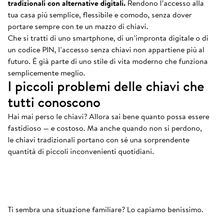
tradizionali con alternative digitali.
Rendono l’accesso alla
tua casa più semplice, flessibile e comodo, senza dover
portare sempre con te un mazzo di chiavi.
Che si tratti di uno smartphone, di un’impronta digitale o di
un codice PIN, l’accesso senza chiavi non appartiene più al
futuro. È già parte di uno stile di vita moderno che funziona
semplicemente meglio.
I piccoli problemi delle chiavi che
tutti conoscono
Hai mai perso le chiavi? Allora sai bene quanto possa essere
fastidioso — e costoso. Ma anche quando non si perdono,
le chiavi tradizionali portano con sé una sorprendente
Sempre sul fondo
.
quantità di piccoli inconvenienti quotidiani.
È lì che sono le chiavi. Sempre. Davvero sempre.
Ti sembra una situazione familiare? Lo capiamo benissimo.