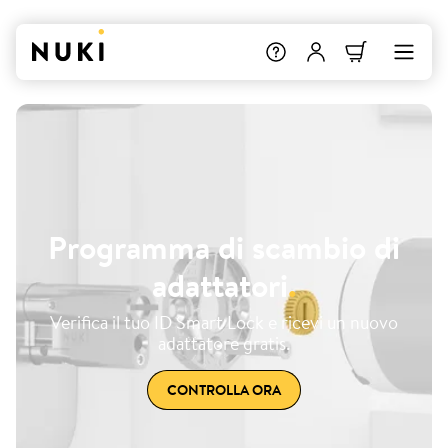
Programma di scambio di
adattatori
.
Verifica il tuo ID Smart Lock e ricevi un nuovo
adattatore gratis.
CONTROLLA ORA