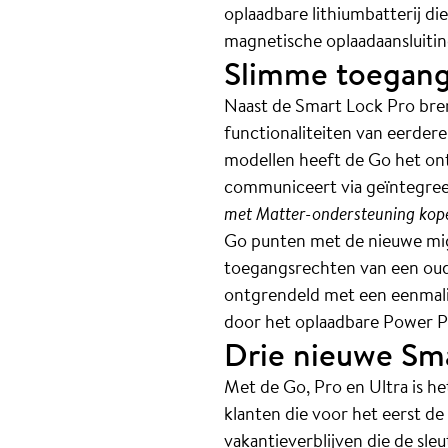
oplaadbare lithiumbatterij d
magnetische oplaadaansluitin
Slimme toegang
Naast de Smart Lock Pro bre
functionaliteiten van eerder
modellen heeft de Go het ont
communiceert via geïntegreer
met Matter-ondersteuning kope
Go punten met de nieuwe migr
toegangsrechten van een oud
ontgrendeld met een eenmali
door het oplaadbare Power P
Drie nieuwe Sma
Met de Go, Pro en Ultra is h
klanten die voor het eerst d
vakantieverblijven die de sle