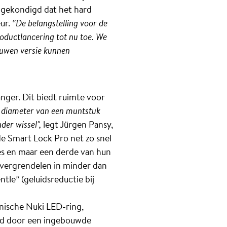
angekondigd dat het hard
eur.
“De belangstelling voor de
oductlancering tot nu toe. We
 bouwen versie kunnen
langer. Dit biedt ruimte voor
e diameter van een muntstuk
der wissel",
legt Jürgen Pansy,
de Smart Lock Pro net zo snel
ties en maar een derde van hun
f vergrendelen in minder dan
le” (geluidsreductie bij
onische Nuki LED-ring,
oed door een ingebouwde