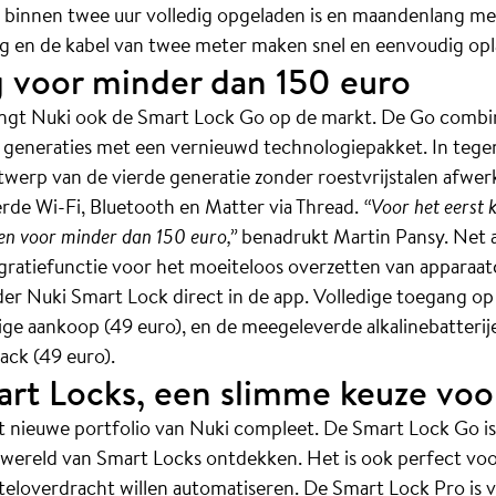
ie binnen twee uur volledig opgeladen is en maandenlang m
g en de kabel van twee meter maken snel en eenvoudig opl
 voor minder dan 150 euro
ngt Nuki ook de Smart Lock Go op de markt. De Go combin
e generaties met een vernieuwd technologiepakket. In tegen
werp van de vierde generatie zonder roestvrijstalen afwer
de Wi-Fi, Bluetooth en Matter via Thread.
“Voor het eerst 
n voor minder dan 150 euro,”
benadrukt Martin Pansy. Net a
atiefunctie voor het moeiteloos overzetten van apparaatc
er Nuki Smart Lock direct in de app. Volledige toegang o
ge aankoop (49 euro), en de meegeleverde alkalinebatter
ack (49 euro).
rt Locks, een slimme keuze voo
et nieuwe portfolio van Nuki compleet. De Smart Lock Go is
e wereld van Smart Locks ontdekken. Het is ook perfect vo
uteloverdracht willen automatiseren. De Smart Lock Pro is 