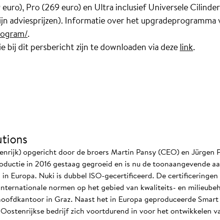
uro), Pro (269 euro) en Ultra inclusief Universele Cilinder 
 zijn adviesprijzen). Informatie over het upgradeprogramma 
rogram/
.
e bij dit persbericht zijn te downloaden via deze
link
.
tions
enrijk) opgericht door de broers Martin Pansy (CEO) en Jürgen P
troductie in 2016 gestaag gegroeid en is nu de toonaangevende aa
n Europa. Nuki is dubbel ISO-gecertificeerd. De certificeringe
internationale normen op het gebied van kwaliteits- en milieube
ofdkantoor in Graz. Naast het in Europa geproduceerde Smart 
t Oostenrijkse bedrijf zich voortdurend in voor het ontwikkelen