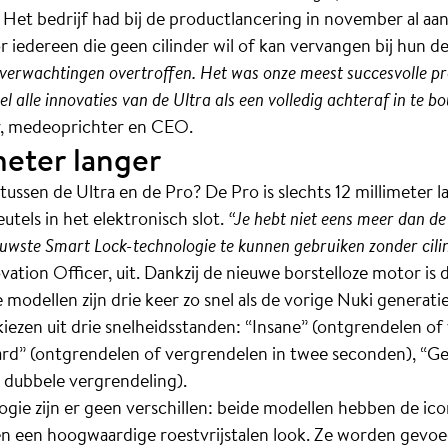
. Het bedrijf had bij de productlancering in november al a
 iedereen die geen cilinder wil of kan vervangen bij hun d
 verwachtingen overtroffen. Het was onze meest succesvolle pr
snel alle innovaties van de Ultra als een volledig achteraf in te
y, medeoprichter en CEO.
meter langer
 tussen de Ultra en de Pro? De Pro is slechts 12 millimeter 
eutels in het elektronisch slot.
“Je hebt niet eens meer dan d
uwste Smart Lock-technologie te kunnen gebruiken zonder cilin
tion Officer, uit. Dankzij de nieuwe borstelloze motor is 
de modellen zijn drie keer zo snel als de vorige Nuki genera
iezen uit drie snelheidsstanden: “Insane” (ontgrendelen o
rd” (ontgrendelen of vergrendelen in twee seconden), “Gent
t dubbele vergrendeling).
gie zijn er geen verschillen: beide modellen hebben de ic
t en een hoogwaardige roestvrijstalen look. Ze worden gev