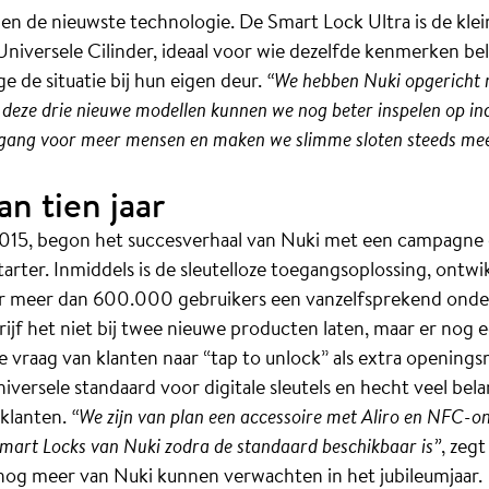
 en de nieuwste technologie. De Smart Lock Ultra is de klei
niversele Cilinder, ideaal voor wie dezelfde kenmerken bel
e de situatie bij hun eigen deur.
“We hebben Nuki opgericht m
deze drie nieuwe modellen kunnen we nog beter inspelen op in
oegang voor meer mensen en maken we slimme sloten steeds me
n tien jaar
n 2015, begon het succesverhaal van Nuki met een campagne
rter. Inmiddels is de sleutelloze toegangsoplossing, ontwi
r meer dan 600.000 gebruikers een vanzelfsprekend onderd
edrijf het niet bij twee nieuwe producten laten, maar er nog
e vraag van klanten naar “tap to unlock” als extra openings
niversele standaard voor digitale sleutels en hecht veel be
 klanten.
“We zijn van plan een accessoire met Aliro en NFC-o
Smart Locks van Nuki zodra de standaard beschikbaar is”
, zeg
nog meer van Nuki kunnen verwachten in het jubileumjaar.