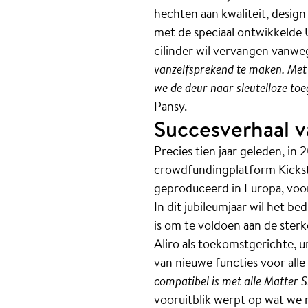
hechten aan kwaliteit, design
met de speciaal ontwikkelde U
cilinder wil vervangen vanweg
vanzelfsprekend te maken. Met 
we de deur naar sleutelloze t
Pansy.
Succesverhaal va
Precies tien jaar geleden, i
crowdfundingplatform Kicksta
geproduceerd in Europa, voo
In dit jubileumjaar wil het b
is om te voldoen aan de sterk
Aliro als toekomstgerichte, u
van nieuwe functies voor alle
compatibel is met alle Matter 
vooruitblik werpt op wat we 