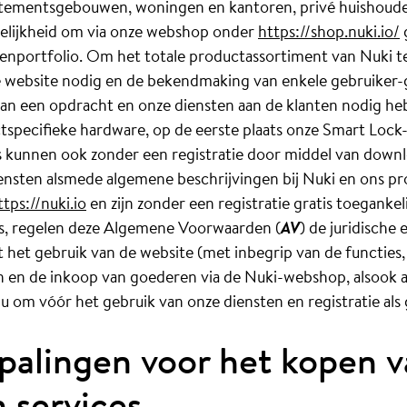
tementsgebouwen, woningen en kantoren, privé huishoud
elijkheid om via onze webshop onder
https://shop.nuki.io/
tenportfolio. Om het totale productassortiment van Nuki te
e website nodig en de bekendmaking van enkele gebruiker-g
van een opdracht en onze diensten aan de klanten nodig heb
specifieke hardware, op de eerste plaats onze Smart Lock-o
s kunnen ook zonder een registratie door middel van down
iensten alsmede algemene beschrijvingen bij Nuki en ons 
ttps://nuki.io
en zijn zonder een registratie gratis toegankeli
 is, regelen deze Algemene Voorwaarden (
AV
) de juridische
het gebruik van de website (met inbegrip van de functies
en en de inkoop van goederen via de Nuki-webshop, alsook a
 u om vóór het gebruik van onze diensten en registratie al
epalingen voor het kopen 
 services