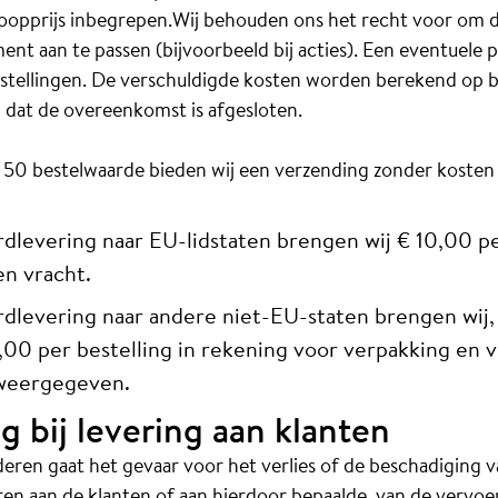
koopprijs inbegrepen.Wij behouden ons het recht voor om de
t aan te passen (bijvoorbeeld bij acties). Een eventuele pr
estellingen. De verschuldigde kosten worden berekend op bas
ip dat de overeenkomst is afgesloten.
€ 50 bestelwaarde bieden wij een verzending zonder kosten 
dlevering naar EU-lidstaten brengen wij € 10,00 pe
en vracht.
dlevering naar andere niet-EU-staten brengen wij, 
,00 per bestelling in rekening voor verpakking en v
weergegeven.
g bij levering aan klanten
deren gaat het gevaar voor het verlies of de beschadiging 
ren aan de klanten of aan hierdoor bepaalde, van de vervo