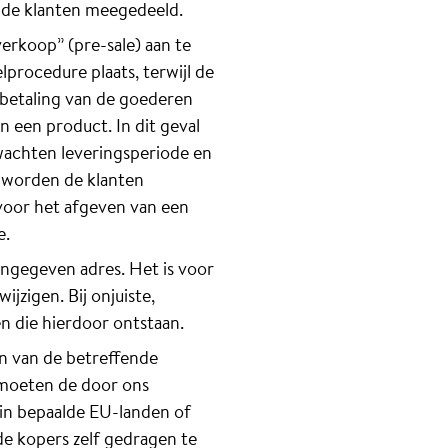
n de klanten meegedeeld.
rkoop” (pre-sale) aan te
lprocedure plaats, terwijl de
 betaling van de goederen
n een product. In dit geval
wachten leveringsperiode en
g worden de klanten
voor het afgeven van een
e.
angegeven adres. Het is voor
jzigen. Bij onjuiste,
n die hierdoor ontstaan.
n van de betreffende
n moeten de door ons
 in bepaalde EU-landen of
e kopers zelf gedragen te