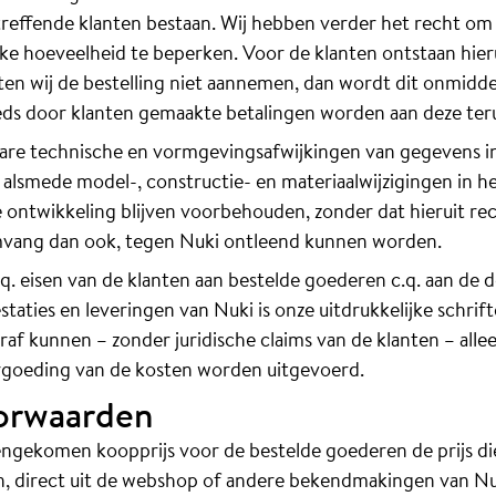
reffende klanten bestaan. Wij hebben verder het recht om 
jke hoeveelheid te beperken. Voor de klanten ontstaan hie
n wij de bestelling niet aannemen, dan wordt dit onmiddel
ds door klanten gemaakte betalingen worden aan deze ter
are technische en vormgevingsafwijkingen van gegevens in 
 alsmede model-, constructie- en materiaalwijzigingen in h
 ontwikkeling blijven voorbehouden, zonder dat hieruit re
mvang dan ook, tegen Nuki ontleend kunnen worden.
.q. eisen van de klanten aan bestelde goederen c.q. aan de 
taties en leveringen van Nuki is onze uitdrukkelijke schrift
af kunnen – zonder juridische claims van de klanten – alleen
rgoeding van de kosten worden uitgevoerd.
oorwaarden
eengekomen koopprijs voor de bestelde goederen de prijs die
jsten, direct uit de webshop of andere bekendmakingen van Nu