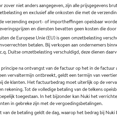
oor zover niet anders aangegeven, zijn alle prijsgegevens bru
zetbelasting en exclusief alle onkosten die met de verzendi
de verzending export- of importheffingen opeisbaar worden
Leveringsprijzen en diensten bevatten geen kosten die do
buiten de Europese Unie (EU) is geen omzetbelasting versc
invoerrechten betalen. Bij verkopen aan ondernemers binne
c.q. Duitse omzetbelasting verschuldigd, deze dienen daar
principe na ontvangst van de factuur op het in de factuur 
een vervaltermijn ontbreekt, geldt een termijn van veerti
ij de klanten. Het factuurbedrag moet uiterlijk op de verva
n rekening. Tot de volledige betaling van de telkens opeis
epelijk toegestaan. In het bijzonder kan Nuki het verrichte
anten in gebreke zijn met de vergoedingsbetalingen.
 van de betaling geldt de dag, waarop het bedrag bij Nuki 