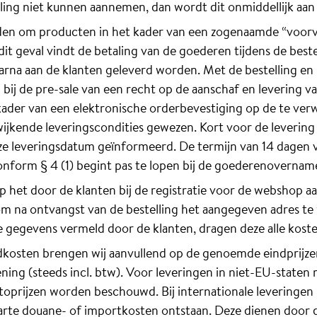
elling niet kunnen aannemen, dan wordt dit onmiddellijk aa
den om producten in het kader van een zogenaamde “voorve
dit geval vindt de betaling van de goederen tijdens de beste
aarna aan de klanten geleverd worden. Met de bestelling en
 bij de pre-sale van een recht op de aanschaf en levering va
kader van een elektronische orderbevestiging op de te ver
wijkende leveringscondities gewezen. Kort voor de leverin
ze leveringsdatum geïnformeerd. De termijn van 14 dagen 
onform § 4 (1) begint pas te lopen bij de goederenovernam
p het door de klanten bij de registratie voor de webshop a
om na ontvangst van de bestelling het aangegeven adres te wi
e gegevens vermeld door de klanten, dragen deze alle koste
dkosten brengen wij aanvullend op de genoemde eindprijze
ening (steeds incl. btw). Voor leveringen in niet-EU-state
ttoprijzen worden beschouwd. Bij internationale leveringen
rte douane- of importkosten ontstaan. Deze dienen door d