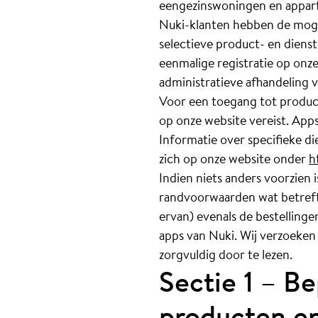
eengezinswoningen en appar
Nuki-klanten hebben de mog
selectieve product- en diens
eenmalige registratie op onz
administratieve afhandeling 
Voor een toegang tot product
op onze website vereist. App
Informatie over specifieke d
zich op onze website onder
h
Indien niets anders voorzien
randvoorwaarden wat betreft 
ervan) evenals de bestelling
apps van Nuki. Wij verzoeken
zorgvuldig door te lezen.
Sectie 1 – B
producten en