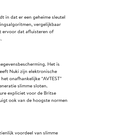
dt in dat er een geheime sleutel
ingsalgoritmen, vergelijkbaar
 ervoor dat afluisteren of
.
 gegevensbescherming. Het is
eft Nuki zijn elektronische
r het onafhankelijke “AVTEST”
generatie slimme sloten.
re expliciet voor de Britse
etuigt ook van de hoogste normen
zienlijk voordeel van slimme