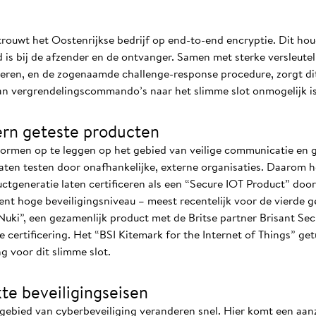
trouwt het Oostenrijkse bedrijf op end-to-end encryptie. Dit hou
 is bij de afzender en de ontvanger. Samen met sterke versleutel
kieren, en de zogenaamde challenge-response procedure, zorgt dit
an vergrendelingscommando’s naar het slimme slot onmogelijk is
ern geteste producten
 normen op te leggen op het gebied van veilige communicatie en
aten testen door onafhankelijke, externe organisaties. Daarom he
uctgeneratie laten certificeren als een “Secure IOT Product” doo
stent hoge beveiligingsniveau – meest recentelijk voor de vierde 
uki”, een gezamenlijk product met de Britse partner Brisant Secu
e certificering. Het “BSI Kitemark for the Internet of Things” g
ng voor dit slimme slot.
te beveiligingseisen
 gebied van cyberbeveiliging veranderen snel. Hier komt een aan