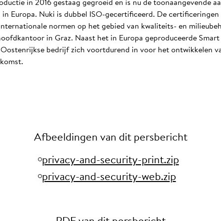
troductie in 2016 gestaag gegroeid en is nu de toonaangevende aa
n Europa. Nuki is dubbel ISO-gecertificeerd. De certificeringe
internationale normen op het gebied van kwaliteits- en milieube
ofdkantoor in Graz. Naast het in Europa geproduceerde Smart 
t Oostenrijkse bedrijf zich voortdurend in voor het ontwikkelen
ekomst.
Afbeeldingen van dit persbericht
privacy-and-security-print.zip
privacy-and-security-web.zip
PDF van dit persbericht