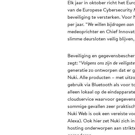
Elk jaar in oktober richt het E
van de Europese Cybersecurity M
beveiliging te versterken. Voor 
per jaar. “
We willen bijdragen aan 
medeoprichter en Chief Innovati
slimme deursloten veilig blijven
Beveiliging en gegevensbescherm
zegt: “
Volgens ons zijn de veiligst
generatie zo ontworpen dat er g
Nuki. Alle producten – met uitz
gebruik via Bluetooth als voor 
alleen lokaal op de eindapparat
cloudservice waarvoor gegevens 
sommige gevallen zeer praktisch
Nuki Web is ook een vereiste 
Alexa). Ook hier zet Nuki zich i
hosting onderworpen aan strik