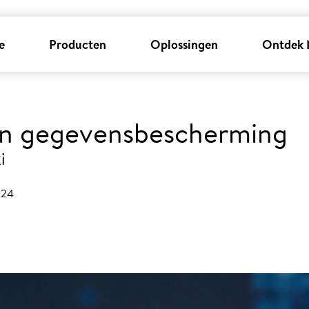
e
Producten
Oplossingen
Ontdek 
 en gegevensbescherming
i
024