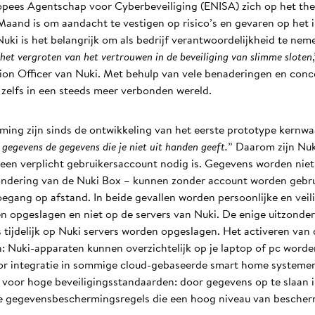
uropees Agentschap voor Cyberbeveiliging (ENISA) zich op het th
aand is om aandacht te vestigen op risico’s en gevaren op het i
Nuki is het belangrijk om als bedrijf verantwoordelijkheid te nem
het vergroten van het vertrouwen in de beveiliging van slimme sloten
on Officer van Nuki. Met behulp van vele benaderingen en conce
, zelfs in een steeds meer verbonden wereld.
ing zijn sinds de ontwikkeling van het eerste prototype kernwa
e gegevens de gegevens die je niet uit handen geeft.
” Daarom zijn Nuk
een verplicht gebruikersaccount nodig is. Gegevens worden niet
ondering van de Nuki Box – kunnen zonder account worden gebrui
toegang op afstand. In beide gevallen worden persoonlijke en vei
en opgeslagen en niet op de servers van Nuki. De enige uitzonder
tijdelijk op Nuki servers worden opgeslagen. Het activeren van d
: Nuki-apparaten kunnen overzichtelijk op je laptop of pc word
voor integratie in sommige cloud-gebaseerde smart home syste
n voor hoge beveiligingsstandaarden: door gegevens op te slaan i
te gegevensbeschermingsregels die een hoog niveau van besche