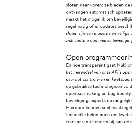
sloten naar voren: ze bieden de 
ontvangen automatisch updates e
maakt het mogelijk om beveiligi
regelmatig of er updates beschik
sloten zijn een moderne en veilige
zich continu aan nieuwe beveiligi
Open programmeerin
En hoe transparant gaat Nuki om
het merendeel van onze API’s open
deurslot controleren en kwetsbaarh
de gebruikte technologieën vol
openbaarmaking en bug bounty-pr
beveiligingsexperts de mogelij
Hierdoor kunnen snel maatrege
financiële beloningen om kwets
transparantie enorm bij aan de 