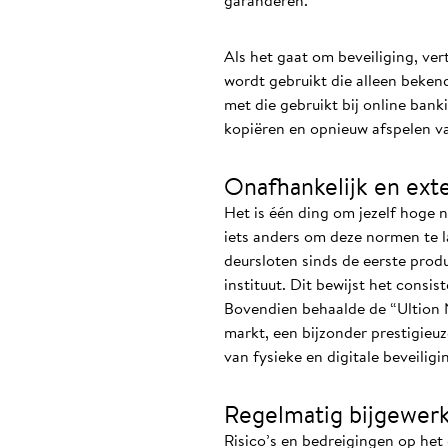
garanderen.
Als het gaat om beveiliging, ver
wordt gebruikt die alleen bekend
met die gebruikt bij online ban
kopiëren en opnieuw afspelen v
Onafhankelijk en ext
Het is één ding om jezelf hoge
iets anders om deze normen te l
deursloten sinds de eerste prod
instituut. Dit bewijst het consi
Bovendien behaalde de “Ultion N
markt, een bijzonder prestigieuz
van fysieke en digitale beveiligi
Regelmatig bijgewerk
Risico’s en bedreigingen op het