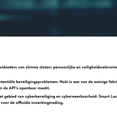
aanbieders van slimme sloten: persoonlijke en veiligheidsrelevan
entiële beveiligingsproblemen: Nuki is een van de weinige fabr
an de API’s openbaar maakt.
t gebied van cyberbeveiliging en cyberweerbaarheid: Smart Lock
voor de officiële inwerkingtreding.