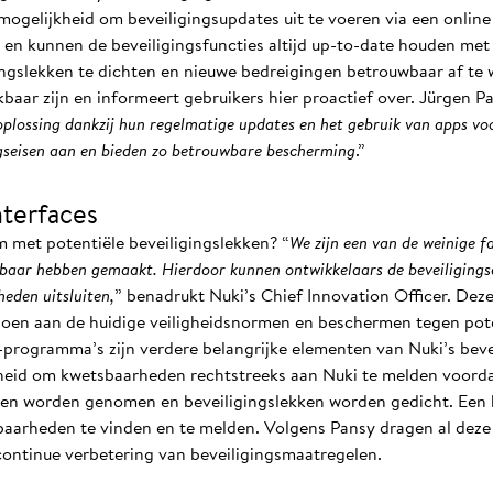
mogelijkheid om beveiligingsupdates uit te voeren via een online
n kunnen de beveiligingsfuncties altijd up-to-date houden met 
ngslekken te dichten en nieuwe bedreigingen betrouwbaar af te 
baar zijn en informeert gebruikers hier proactief over. Jürgen Pan
 oplossing dankzij hun regelmatige updates en het gebruik van apps vo
ngseisen aan en bieden zo betrouwbare bescherming
.”
terfaces
 met potentiële beveiligingslekken? “
We zijn een van de weinige f
baar hebben gemaakt. Hierdoor kunnen ontwikkelaars de beveiligingsa
eden uitsluiten,
” benadrukt Nuki’s Chief Innovation Officer. Deze
doen aan de huidige veiligheidsnormen en beschermen tegen pot
ogramma’s zijn verdere belangrijke elementen van Nuki’s beveil
kheid om kwetsbaarheden rechtstreeks aan Nuki te melden voor
len worden genomen en beveiligingslekken worden gedicht. Ee
baarheden te vinden en te melden. Volgens Pansy dragen al deze
continue verbetering van beveiligingsmaatregelen.