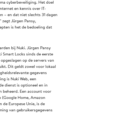
ema cyberbeveiliging. Het doel
nternet en kennis over IT-
en – en dat niet slechts 31 dagen
,” zegt Jürgen Pansy,
pten is het de bedoeling dat
arden bij Nuki. Jürgen Pansy
i Smart Locks sinds de eerste
 opgeslagen op de servers van
kt. Dit geldt zowel voor lokaal
ligheidsrelevante gegevens
ing is Nuki Web, een
e dienst is optioneel en in
en beheerd. Een account voor
men (Google Home, Amazon
n de Europese Unie, is de
rming van gebruikersgegevens