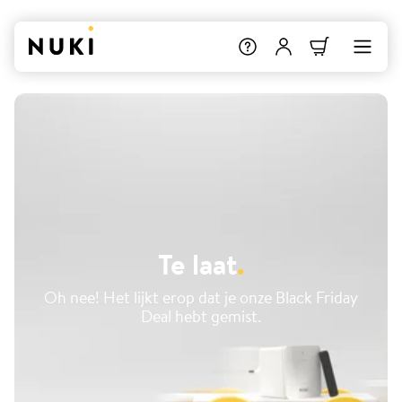
Te laat
.
Oh nee! Het lijkt erop dat je onze Black Friday
Deal hebt gemist.