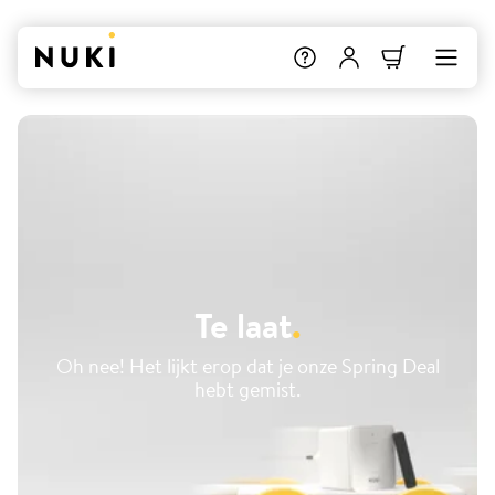
Te laat
.
Oh nee! Het lijkt erop dat je onze Spring Deal
hebt gemist.