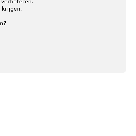
n verbeteren.
 krijgen.
en?