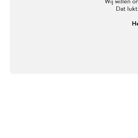
Wij willen o
Dat lukt
He