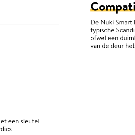
Compatib
De Nuki Smart L
typische Scandi
ofwel een duimk
van de deur he
met een sleutel
rdics