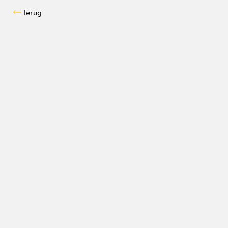
Terug
Compatibiliteitscontrol