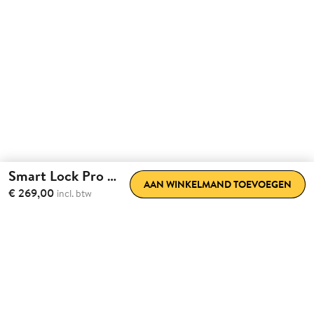
Smart Lock Pro (5e gen)
AAN WINKELMAND TOEVOEGEN
€ 269,00
incl. btw
Volledig gemak.
Volledig
achteraf te installeren.