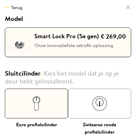
Terug
Model
.
Smart Lock Pro (5e gen)
€ 269,00
Onze innovatiefste retrofit-oplossing
Sluitcilinder
.
Kies het model dat je op je
deur hebt geïnstalleerd.
Euro profielcilinder
Zwitserse ronde
profielcilinder