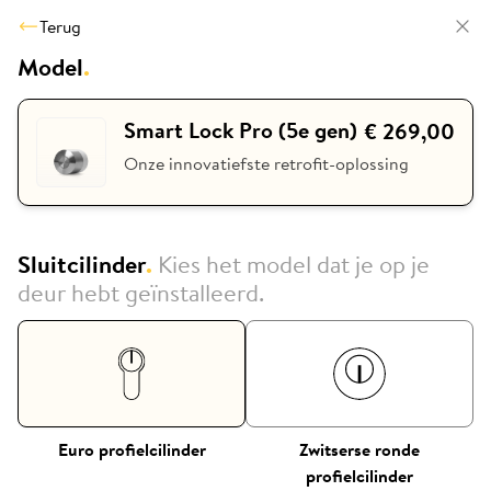
Terug
Model
.
Smart Lock Pro (5e gen)
€ 269,00
Onze innovatiefste retrofit-oplossing
Sluitcilinder
.
Kies het model dat je op je
deur hebt geïnstalleerd.
Euro profielcilinder
Zwitserse ronde
profielcilinder