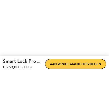
Smart Lock Pro (5e gen)
AAN WINKELMAND TOEVOEGEN
€ 269,00
incl. btw
Volledig gemak.
Volledig
achteraf te installeren.