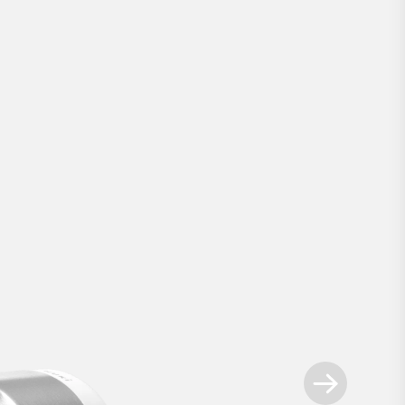
Smart Lock Ultra
.
No compromises. De kleinste Smart Lock