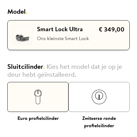
Model
.
Nuki
Nuki Club
Smart Lock Ultra
€ 349,00
Ons kleinste Smart Lock
Sluitcilinder
.
Kies het model dat je op je
deur hebt geïnstalleerd.
Euro profielcilinder
Zwitserse ronde
profielcilinder