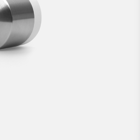
ontworpen door Nuki.
€ 349
NU KOPEN