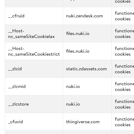
cookies
function
__cfruid
nuki.zendesk.com
cookies
__Host-
function
files.nuki.io
nc_sameSiteCookielax
cookies
__Host-
function
files.nuki.io
nc_sameSiteCookiestrict
cookies
function
__zlcid
static.zdassets.com
cookies
function
__zlcmid
nuki.io
cookies
function
__zlcstore
nuki.io
cookies
function
_cfuvid
thingiverse.com
cookies