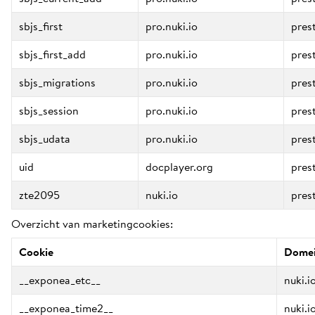
sbjs_first
pro.nuki.io
pres
sbjs_first_add
pro.nuki.io
pres
sbjs_migrations
pro.nuki.io
pres
sbjs_session
pro.nuki.io
pres
sbjs_udata
pro.nuki.io
pres
uid
docplayer.org
pres
zte2095
nuki.io
pres
Overzicht van marketingcookies:
Cookie
Dome
__exponea_etc__
nuki.i
__exponea_time2__
nuki.i