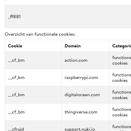
_ff881
Overzicht van functionele cookies:
Cookie
Domein
Categori
function
__cf_bm
action.com
cookies
function
__cf_bm
raspberrypi.com
cookies
function
__cf_bm
digitalocean.com
cookies
function
__cf_bm
thingiverse.com
cookies
function
__cfruid
support.nuki.io