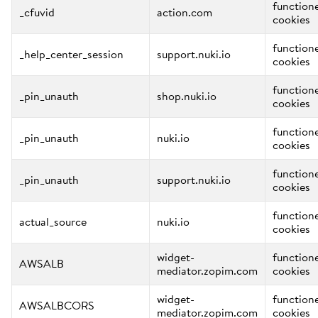
function
_cfuvid
action.com
cookies
function
_help_center_session
support.nuki.io
cookies
function
_pin_unauth
shop.nuki.io
cookies
function
_pin_unauth
nuki.io
cookies
function
_pin_unauth
support.nuki.io
cookies
function
actual_source
nuki.io
cookies
widget-
function
AWSALB
mediator.zopim.com
cookies
widget-
function
AWSALBCORS
mediator.zopim.com
cookies