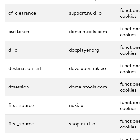
function
cf_clearance
support.nuki.io
cookies
function
csrftoken
domaintools.com
cookies
function
d_id
docplayer.org
cookies
function
destination_url
developer.nuki.io
cookies
function
dtsession
domaintools.com
cookies
function
first_source
nuki.io
cookies
function
first_source
shop.nuki.io
cookies
function