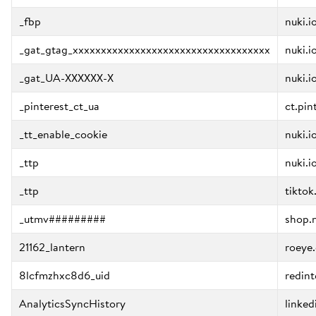
_fbp
nuki.i
_gat_gtag_xxxxxxxxxxxxxxxxxxxxxxxxxxxxxxxxxxx
nuki.i
_gat_UA-XXXXXX-X
nuki.i
_pinterest_ct_ua
ct.pin
_tt_enable_cookie
nuki.i
_ttp
nuki.i
_ttp
tikto
_utmv#########
shop.n
21162_lantern
roeye
8lcfmzhxc8d6_uid
redint
AnalyticsSyncHistory
linke