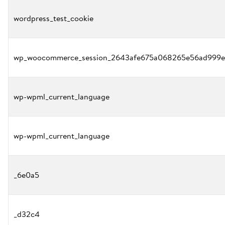
wordpress_test_cookie
wp_woocommerce_session_2643afe675a068265e56ad999e
wp-wpml_current_language
wp-wpml_current_language
_6e0a5
_d32c4