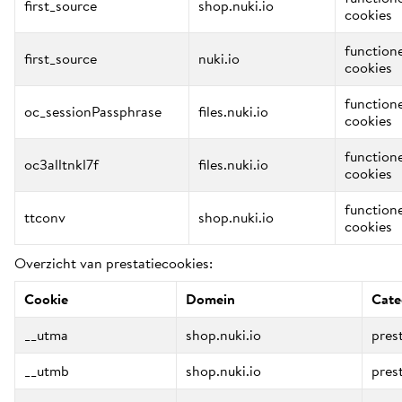
first_source
shop.nuki.io
cookies
function
first_source
nuki.io
cookies
function
oc_sessionPassphrase
files.nuki.io
cookies
function
oc3alltnkl7f
files.nuki.io
cookies
function
ttconv
shop.nuki.io
cookies
Overzicht van prestatiecookies:
Cookie
Domein
Cate
__utma
shop.nuki.io
pres
__utmb
shop.nuki.io
pres