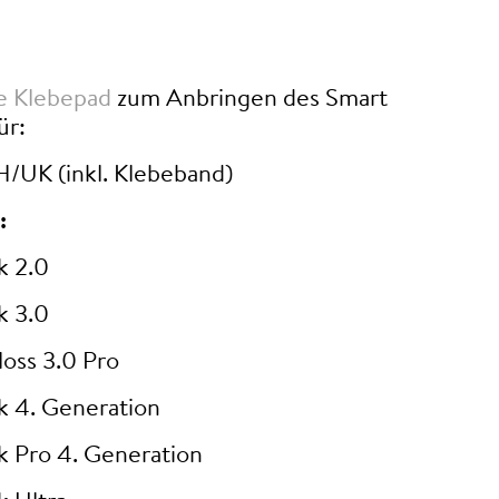
ve Klebepad
zum Anbringen des Smart
ür:
H/UK (inkl. Klebeband)
:
k 2.0
k 3.0
oss 3.0 Pro
k 4. Generation
k Pro 4. Generation