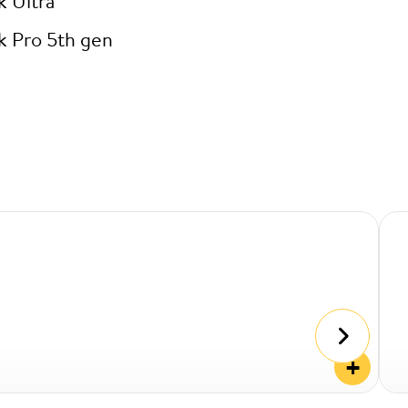
k Ultra
k Pro 5th gen
+