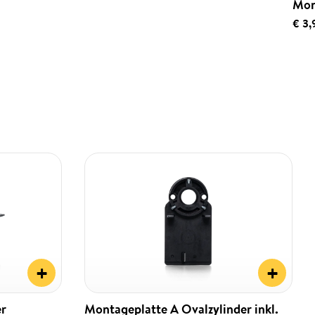
Mon
€ 3,
+
+
er
Montageplatte A Ovalzylinder inkl.