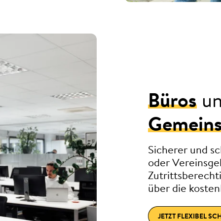
Büros
u
Gemeins
Sicherer und sc
oder Vereinsgeb
Zutrittsberecht
über die kosten
JETZT FLEXIBEL SC