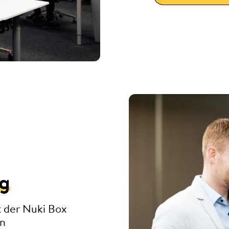
ng
t der Nuki Box
en