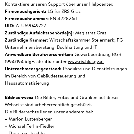
Kontaktiere unseren Support über unser
Helpcenter
.
Firmenbuchgericht:
LG für ZRS Graz
Firmenbuchnummer:
FN 422826d
UID:
ATU69049727
Zuständige Aufsichtsbehörde[n]:
Magistrat Graz
Zuständige Kammer:
Wirtschaftskammer Steiermark; FG
Unternehmensberatung, Buchhaltung und IT
Anwendbare Berufsvorschriften:
Gewerbeordnung BGBl
1994/194 idgF, abrufbar unter
www.ris.bka.gv.at
Unternehmensgegenstand:
Produkte und Dienstleistungen
im Bereich von Gebäudesteuerung und
Hausautomatisierung
Bildnachweis:
Die Bilder, Fotos und Grafiken auf dieser
Webseite sind urheberrechtlich geschützt.
Die Bilderrechte liegen unter anderem bei:
– Marion Luttenberger
– Michael Ferlin-Fiedler
– Thorsten Urschler