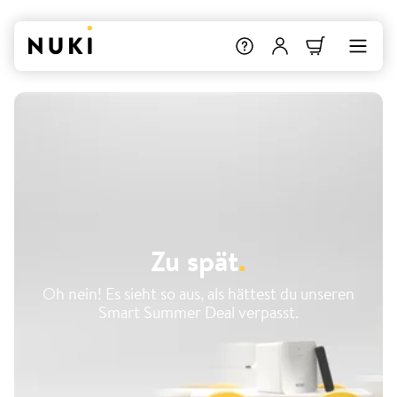
Zu spät
.
Oh nein! Es sieht so aus, als hättest du unseren
Smart Summer Deal verpasst.