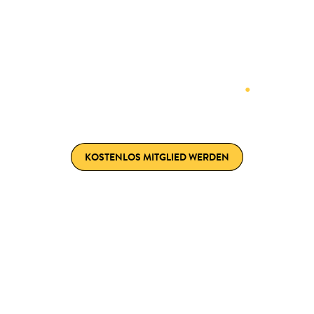
Join the Nuki Club
.
Entdecke exklusive Vorteile und mache mehr aus
deinem Smart Home
KOSTENLOS MITGLIED WERDEN