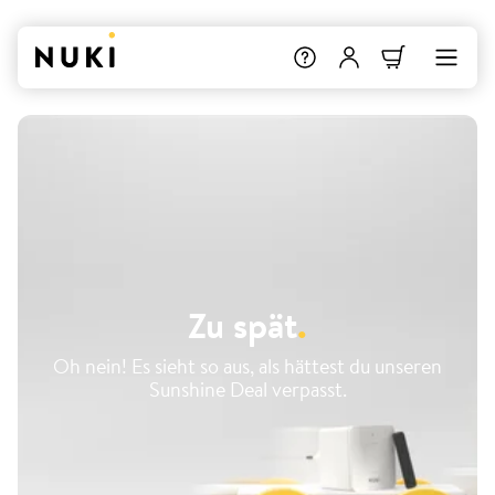
Zu spät
.
Oh nein! Es sieht so aus, als hättest du unseren
Sunshine Deal verpasst.