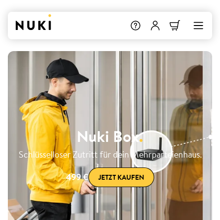
Nuki Box
.
Schlüsselloser Zutritt für dein Mehrparteienhaus.
499 €
JETZT KAUFEN