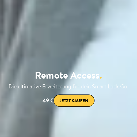
Remote Access
.
Die ultimative Erweiterung für dein Smart Lock Go.
49 €
JETZT KAUFEN