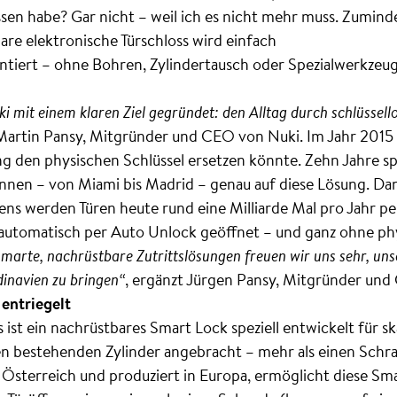
en habe? Gar nicht – weil ich es nicht mehr muss. Zumindes
are elektronische Türschloss wird einfach
ontiert – ohne Bohren, Zylindertausch oder Spezialwerkzeug
i mit einem klaren Ziel gegründet: den Alltag durch schlüssell
 Martin Pansy, Mitgründer und CEO von Nuki. Im Jahr 2015
ng den physischen Schlüssel ersetzen könnte. Zehn Jahre spä
:innen – von Miami bis Madrid – genau auf diese Lösung. Da
ns werden Türen heute rund eine Milliarde Mal pro Jahr 
automatisch per Auto Unlock geöffnet – und ganz ohne phy
marte, nachrüstbare Zutrittslösungen freuen wir uns sehr, un
dinavien zu bringen“
, ergänzt Jürgen Pansy, Mitgründer und 
 entriegelt
ist ein nachrüstbares Smart Lock speziell entwickelt für s
 den bestehenden Zylinder angebracht – mehr als einen Sch
 Österreich und produziert in Europa, ermöglicht diese Sm