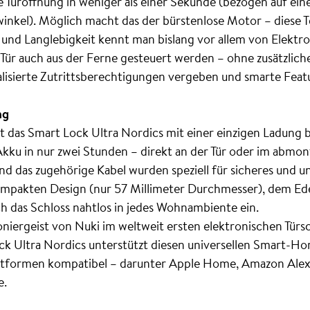
e Türöffnung in weniger als einer Sekunde (bezogen auf ei
inkel). Möglich macht das der bürstenlose Motor – diese 
nz und Langlebigkeit kennt man bislang vor allem von Elekt
Tür auch aus der Ferne gesteuert werden – ohne zusätzlic
nalisierte Zutrittsberechtigungen vergeben und smarte Fea
ng
t das Smart Lock Ultra Nordics mit einer einzigen Ladung b
Akku in nur zwei Stunden – direkt an der Tür oder im abmon
d das zugehörige Kabel wurden speziell für sicheres und u
kompakten Design (nur 57 Millimeter Durchmesser), dem E
ch das Schloss nahtlos in jedes Wohnambiente ein.
niergeist von Nuki im weltweit ersten elektronischen Türsc
ck Ultra Nordics unterstützt diesen universellen Smart-H
lattformen kompatibel – darunter Apple Home, Amazon Al
e.