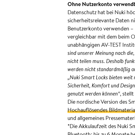
Ohne Nutzerkonto verwend
Datenschutz hat bei Nuki höc
sicherheitsrelevante Daten n
Benutzerkonto verwenden – sä
vergleichbar mit dem beim O
unabhängigen AV-TEST Instit
sind unserer Meinung nach die,
nicht teilen muss. Deshalb fun
werden nicht standardmäßig au
„Nuki Smart Locks bieten weit 
Sicherheit, Komfort und Design
genutzt werden können“
, stel
Die nordische Version des Sm
Hochauflösendes Bildmateria
und allgemeines Pressemater
*Die Akkulaufzeit des Nuki S
Bluetooth; bis zu 6 Monate b