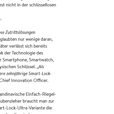
t nicht in der schlüssellosen
.
ose Zutrittslösungen
 glaubten nur wenige daran,
ter verlässt sich bereits
nk der Technologie des
per Smartphone, Smartwatch,
sischen Schlüssel.
„Als
sere zehnjährige Smart-Lock-
Chief Innovation Officer.
kandinavische Einfach-Riegel-
raubenzieher braucht man zur
art-Lock-Ultra-Variante die