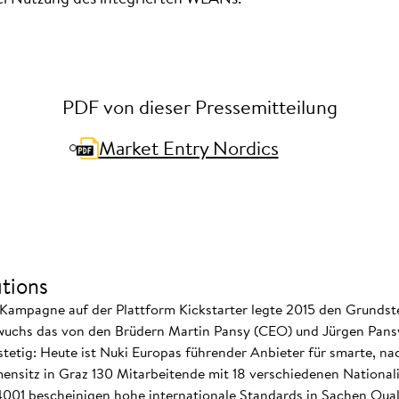
PDF von dieser Pressemitteilung
Market Entry Nordics
tions
Kampagne auf der Plattform Kickstarter legte 2015 den Grundste
wuchs das von den Brüdern Martin Pansy (CEO) und Jürgen Pansy 
tig: Heute ist Nuki Europas führender Anbieter für smarte, nac
ensitz in Graz 130 Mitarbeitende mit 18 verschiedenen Nationali
 14001 bescheinigen hohe internationale Standards in Sachen Qual