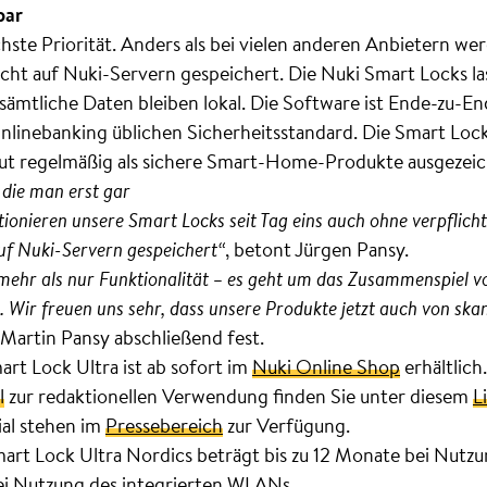
bar
hste Priorität. Anders als bei vielen anderen Anbietern we
icht auf Nuki-Servern gespeichert. Die Nuki Smart Locks la
mtliche Daten bleiben lokal. Die Software ist Ende-zu-End
nlinebanking üblichen Sicherheitsstandard. Die Smart Lo
ut regelmäßig als sichere Smart-Home-Produkte ausgezei
 die man erst gar
ktionieren unsere Smart Locks seit Tag eins auch ohne verpflic
f Nuki-Servern gespeichert“
, betont Jürgen Pansy.
mehr als nur Funktionalität – es geht um das Zusammenspiel v
. Wir freuen uns sehr, dass unsere Produkte jetzt auch von sk
lt Martin Pansy abschließend fest.
art Lock Ultra ist ab sofort im
Nuki Online Shop
erhältlich.
l
zur redaktionellen Verwendung finden Sie unter diesem
L
ial stehen im
Pressebereich
zur Verfügung.
mart Lock Ultra Nordics beträgt bis zu 12 Monate bei Nutz
ei Nutzung des integrierten WLANs.