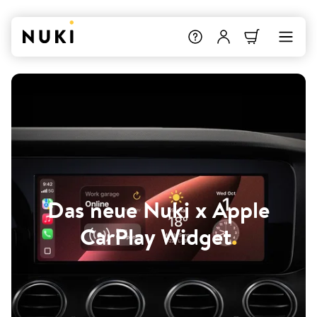
Das neue Nuki x Apple
CarPlay Widget
.