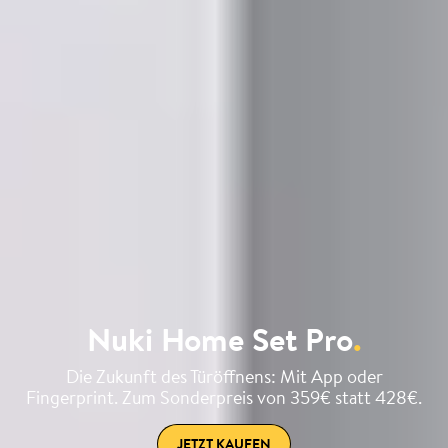
Nuki Home Set Pro
.
Die Zukunft des Türöffnens: Mit App oder
Fingerprint. Zum Sonderpreis von 359€ statt 428€.
JETZT KAUFEN