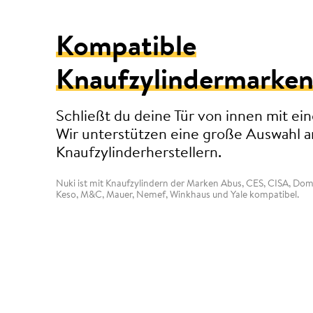
Kompatible
Knaufzylindermarke
Schließt du deine Tür von innen mit ei
Wir unterstützen eine große Auswahl a
Knaufzylinderherstellern.
Nuki ist mit Knaufzylindern der Marken Abus, CES, CISA, D
Keso, M&C, Mauer, Nemef, Winkhaus und Yale kompatibel.