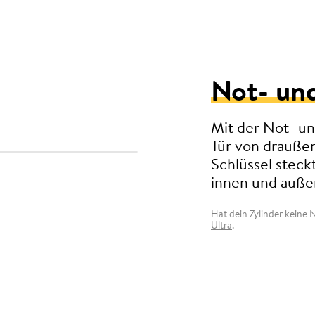
Not- un
Mit der Not- u
Tür von drauße
Schlüssel steckt
innen und auße
Hat dein Zylinder keine
Ultra
.