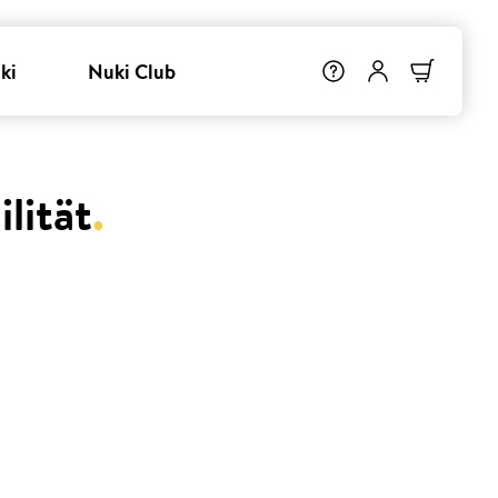
ki
Nuki Club
lität
.