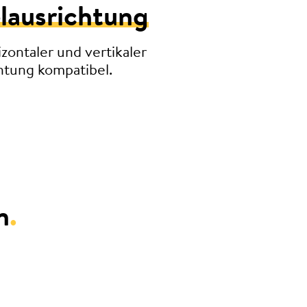
lausrichtung
izontaler und vertikaler
htung kompatibel.
n
.