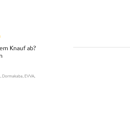
n
nem Knauf ab?
n
om, Dormakaba, EVVA,