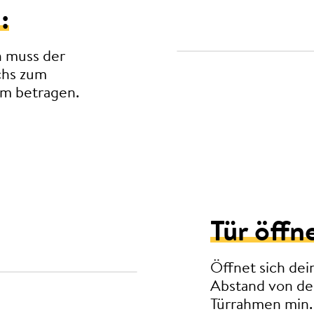
:
n muss der
chs zum
m betragen.
Tür öffn
Öffnet sich de
Abstand von de
Türrahmen min