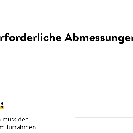
rforderliche Abmessunge
:
n muss der
zum Türrahmen