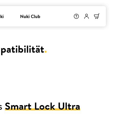
ki
Nuki Club
atibilität
.
as
Smart Lock Ultra