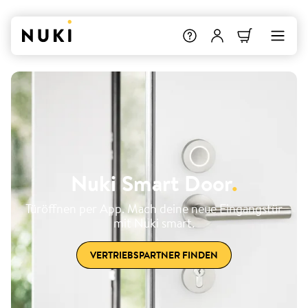
Nuki Smart Door
.
Türöffnen per App. Mach deine neue Eingangstür
mit Nuki smart.
VERTRIEBSPARTNER FINDEN