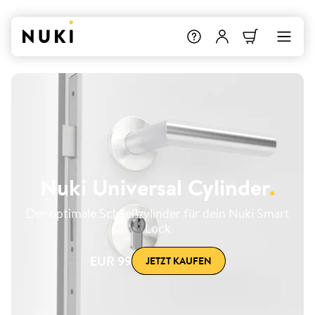
Nuki Universal Cylinder
.
Der optimale Schließzylinder für dein Nuki Smart
Lock
EUR 99
JETZT KAUFEN