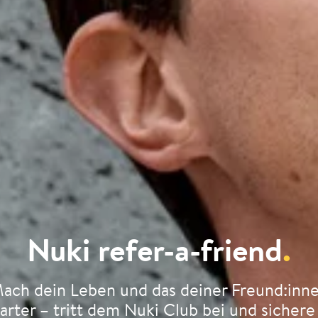
Nuki refer-a-friend
.
ach dein Leben und das deiner Freund:inn
arter – tritt dem Nuki Club bei und sichere 