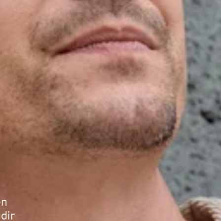
en
dir