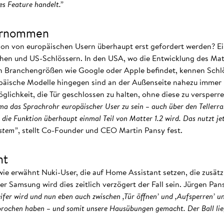
s Feature handelt.”
bernommen
on von europäischen Usern überhaupt erst gefordert werden? Ein
hen und US-Schlössern. In den USA, wo die Entwicklung des Ma
n Branchengrößen wie Google oder Apple befindet, kennen Schlös
päische Modelle hingegen sind an der Außenseite nahezu immer 
öglichkeit, die Tür geschlossen zu halten, ohne diese zu versperr
ma das Sprachrohr europäischer User zu sein – auch über den Tellerra
 die Funktion überhaupt einmal Teil von Matter 1.2 wird. Das nutzt je
stem”
, stellt Co-Founder und CEO Martin Pansy fest.
ht
wie erwähnt Nuki-User, die auf Home Assistant setzen, die zusätz
r Samsung wird dies zeitlich verzögert der Fall sein. Jürgen Pan
fer wird und nun eben auch zwischen ,Tür öffnen’ und ,Aufsperren’ un
prochen haben – und somit unsere Hausübungen gemacht. Der Ball lie