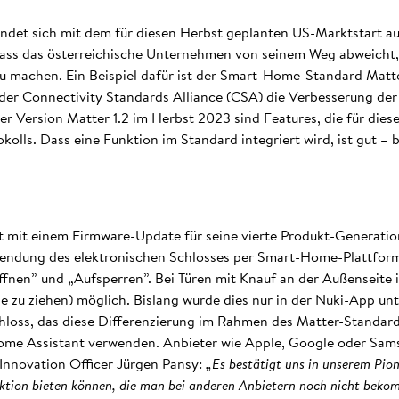
indet sich mit dem für diesen Herbst geplanten US-Marktstart a
dass das österreichische Unternehmen von seinem Weg abweicht, 
u machen. Ein Beispiel dafür ist der Smart-Home-Standard Matter.
 der Connectivity Standards Alliance (CSA) die Verbesserung de
er Version Matter 1.2 im Herbst 2023 sind Features, die für dies
lls. Dass eine Funktion im Standard integriert wird, ist gut – be
t mit einem Firmware-Update für seine vierte Produkt-Generatio
wendung des elektronischen Schlosses per Smart-Home-Plattfor
fnen” und „Aufsperren”. Bei Türen mit Knauf an der Außenseite i
le zu ziehen) möglich. Bislang wurde dies nur in der Nuki-App un
schloss, das diese Differenzierung im Rahmen des Matter-Standard
Home Assistant verwenden. Anbieter wie Apple, Google oder Sa
Innovation Officer Jürgen Pansy:
„Es bestätigt uns in unserem Pion
ktion bieten können, die man bei anderen Anbietern noch nicht bekomm