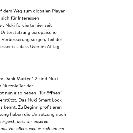
uf dem Weg zum globalen Player.
sich für Interessen
 Nuki forcierte hier seit
r Unterstützung europäischer
e Verbesserung sorgen, Teil des
sser ist, dass User im Alltag
n: Dank Matter 1.2 sind Nuki-
m Nutznießer der
st nun also neben „Tür öffnen”
terstützt. Das Nuki Smart Lock
s kennt. Zu Beginn profitieren
msung haben die Umsetzung noch
iergeist, dass wir unseren
t. Vor allem, weil es sich um ein