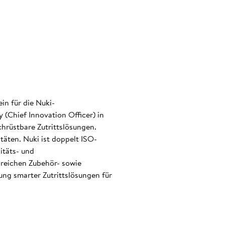
.
in für die Nuki-
(Chief Innovation Officer) in
hrüstbare Zutrittslösungen.
täten. Nuki ist doppelt ISO-
itäts- und
eichen Zubehör- sowie
ng smarter Zutrittslösungen für