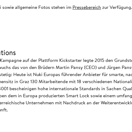
i sowie allgemeine Fotos stehen im
Pressebereich
zur Verfügung
tions
Kampagne auf der Plattform Kickstarter legte 2015 den Grundste
wuchs das von den Brüdern Martin Pansy (CEO) und Jürgen Pansy 
tig: Heute ist Nuki Europas führender Anbieter für smarte, nac
ensitz in Graz 130 Mitarbeitende mit 18 verschiedenen Nationali
 14001 bescheinigen hohe internationale Standards in Sachen Qual
 dem in Europa produzierten Smart Lock sowie einem umfangr
terreichische Unternehmen mit Nachdruck an der Weiterentwicklu
nft.