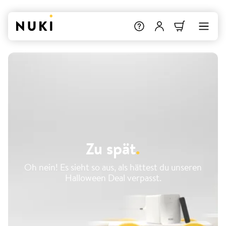
Zu spät
.
Oh nein! Es sieht so aus, als hättest du unseren
Halloween Deal verpasst.