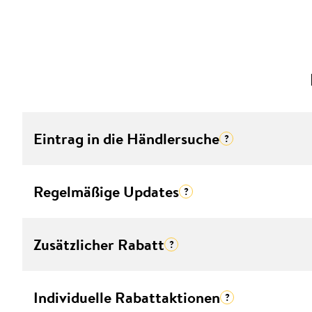
Eintrag in die Händlersuche
?
Regelmäßige Updates
?
Zusätzlicher Rabatt
?
Individuelle Rabattaktionen
?