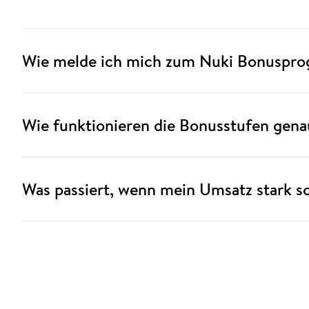
Wie melde ich mich zum Nuki Bonuspr
Wie funktionieren die Bonusstufen gen
Was passiert, wenn mein Umsatz stark 