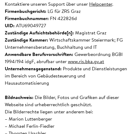
Kontaktiere unseren Support über unser
Helpcenter
.
Firmenbuchgericht:
LG für ZRS Graz
Firmenbuchnummer:
FN 422826d
UID:
ATU69049727
Zuständige Aufsichtsbehörde[n]:
Magistrat Graz
Zuständige Kammer:
Wirtschaftskammer Steiermark; FG
Unternehmensberatung, Buchhaltung und IT
Anwendbare Berufsvorschriften:
Gewerbeordnung BGBl
1994/194 idgF, abrufbar unter
www.ris.bka.gv.at
Unternehmensgegenstand:
Produkte und Dienstleistungen
im Bereich von Gebäudesteuerung und
Hausautomatisierung
Bildnachweis:
Die Bilder, Fotos und Grafiken auf dieser
Webseite sind urheberrechtlich geschützt.
Die Bilderrechte liegen unter anderem bei:
– Marion Luttenberger
– Michael Ferlin-Fiedler
– Thorsten Urschler