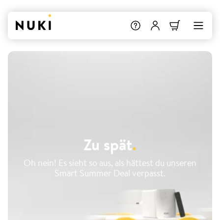
Zu spät
.
Oh nein! Es sieht so aus, als hättest du unseren
Smart Summer Deal verpasst.