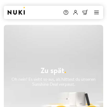
Zu spät
.
Oh nein! Es sieht so aus, als hättest du unseren
Sunshine Deal verpasst.