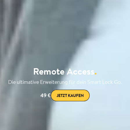
Remote Access
.
Die ultimative Erweiterung für dein Smart Lock Go.
49 €
JETZT KAUFEN