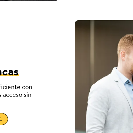
ncas
ficiente con
s acceso sin
.