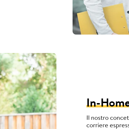
In-Home
Il nostro concet
corriere espres