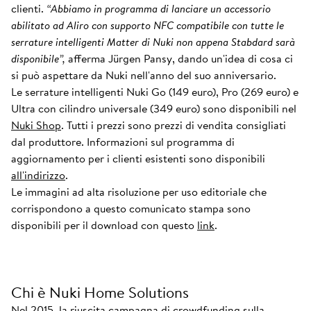
clienti.
“Abbiamo in programma di lanciare un accessorio
abilitato ad Aliro con supporto NFC compatibile con tutte le
serrature intelligenti Matter di Nuki non appena Stabdard sarà
disponibile”,
afferma Jürgen Pansy, dando un'idea di cosa ci
si può aspettare da Nuki nell'anno del suo anniversario.
Le serrature intelligenti Nuki Go (149 euro), Pro (269 euro) e
Ultra con cilindro universale (349 euro) sono disponibili nel
Nuki Shop
. Tutti i prezzi sono prezzi di vendita consigliati
dal produttore. Informazioni sul programma di
aggiornamento per i clienti esistenti sono disponibili
all'indirizzo
.
Le immagini ad alta risoluzione per uso editoriale che
corrispondono a questo comunicato stampa sono
disponibili per il download con questo
link
.
Chi è Nuki Home Solutions
Nel 2015, la riuscita campagna di crowdfunding sulla